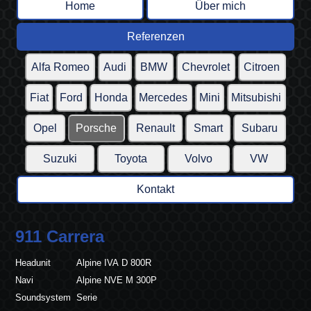
Home
Über mich
Referenzen
Alfa Romeo
Audi
BMW
Chevrolet
Citroen
Fiat
Ford
Honda
Mercedes
Mini
Mitsubishi
Opel
Porsche
Renault
Smart
Subaru
Suzuki
Toyota
Volvo
VW
Kontakt
911 Carrera
Headunit
Alpine IVA D 800R
Navi
Alpine NVE M 300P
Soundsystem
Serie